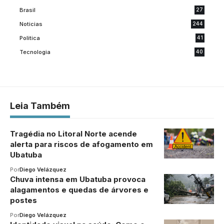
Brasil
27
Noticias
244
Politica
41
Tecnologia
40
Leia Também
Tragédia no Litoral Norte acende
alerta para riscos de afogamento em
Ubatuba
Por
Diego Velázquez
Chuva intensa em Ubatuba provoca
alagamentos e quedas de árvores e
postes
Por
Diego Velázquez