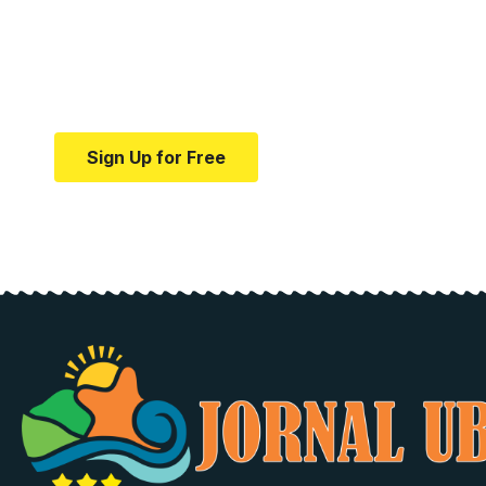
Your one-stop resource f
news and education.
Your one-stop resource for medical news and e
Sign Up for Free