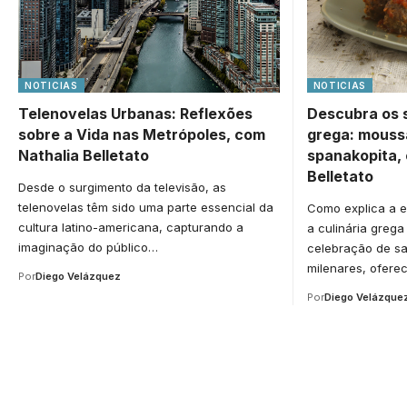
NOTICIAS
NOTICIAS
Telenovelas Urbanas: Reflexões
Descubra os s
sobre a Vida nas Metrópoles, com
grega: moussa
Nathalia Belletato
spanakopita,
Belletato
Desde o surgimento da televisão, as
telenovelas têm sido uma parte essencial da
Como explica a en
cultura latino-americana, capturando a
a culinária greg
imaginação do público…
celebração de sa
milenares, ofer
Por
Diego Velázquez
Por
Diego Velázque