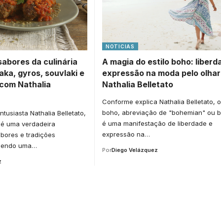
NOTICIAS
abores da culinária
A magia do estilo boho: liberd
ka, gyros, souvlaki e
expressão na moda pelo olhar
 com Nathalia
Nathalia Belletato
Conforme explica Nathalia Belletato, o 
boho, abreviação de "bohemian" ou 
tusiasta Nathalia Belletato,
é uma manifestação de liberdade e
a é uma verdadeira
expressão na…
bores e tradições
ecendo uma…
Por
Diego Velázquez
z