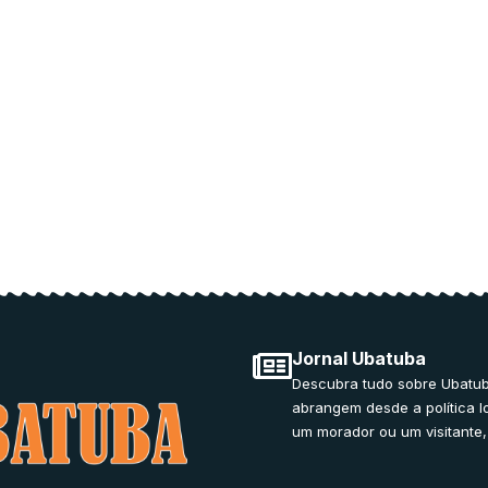
or medical
ducation.
Jornal Ubatuba
Descubra tudo sobre Ubatub
abrangem desde a política l
um morador ou um visitante,