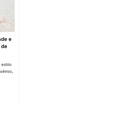
ade e
 de
estilo
boêmio,