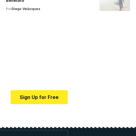
Belletato
Por
Diego Velázquez
Your one-stop resource for
medical news and
education.
Your one-stop resource for medical news and
education.
Sign Up for Free