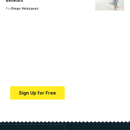
Belletato
Por
Diego Velázquez
Your one-stop resource for
medical news and
education.
Your one-stop resource for medical news and
education.
Sign Up for Free