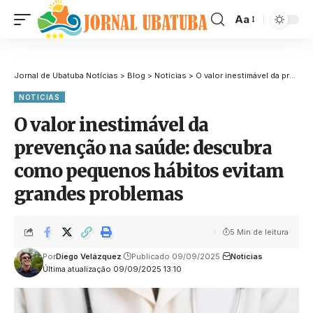
Aa
Jornal de Ubatuba Notícias
>
Blog
>
Noticias
>
O valor inestimável da prevenção na saúde: descubra como pequenos hábitos evitam grandes problemas
NOTICIAS
O valor inestimável da
prevenção na saúde: descubra
como pequenos hábitos evitam
grandes problemas
5 Min de leitura
Por
Diego Velázquez
Publicado 09/09/2025
Noticias
Última atualização 09/09/2025 13:10