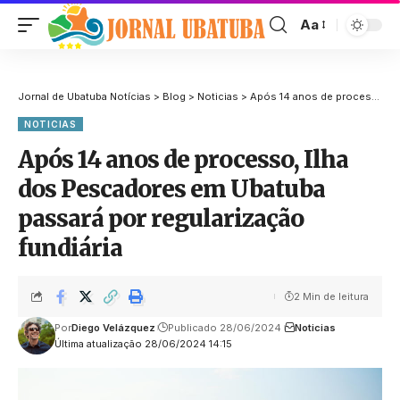
Aa
Jornal de Ubatuba Notícias
>
Blog
>
Noticias
>
Após 14 anos de processo, Ilha dos Pescadores em Ubatuba passará por regularização fundiária
NOTICIAS
Após 14 anos de processo, Ilha
dos Pescadores em Ubatuba
passará por regularização
fundiária
2 Min de leitura
Por
Diego Velázquez
Publicado 28/06/2024
Noticias
Última atualização 28/06/2024 14:15