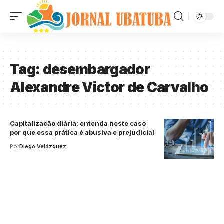
Tag:
desembargador
Alexandre Victor de Carvalho
Capitalização diária: entenda neste caso
por que essa prática é abusiva e prejudicial
Por
Diego Velázquez
Your one-stop resource for
medical news and