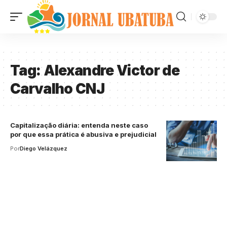
Tag:
Alexandre Victor de
Carvalho CNJ
Capitalização diária: entenda neste caso
por que essa prática é abusiva e prejudicial
Por
Diego Velázquez
Your one-stop resource for
medical news and