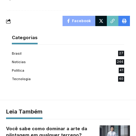
Facebook
Categorias
Brasil
27
Noticias
244
Politica
41
Tecnologia
40
Leia Também
Você sabe como dominar a arte da
pilotagem em qualquer terreno?