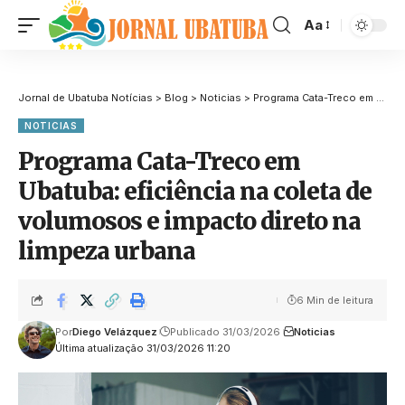
Aa
Jornal de Ubatuba Notícias
>
Blog
>
Noticias
>
Programa Cata-Treco em Ubatuba: eficiência na coleta de volumosos e impacto direto na limpeza urbana
NOTICIAS
Programa Cata-Treco em
Ubatuba: eficiência na coleta de
volumosos e impacto direto na
limpeza urbana
6 Min de leitura
Por
Diego Velázquez
Publicado 31/03/2026
Noticias
Última atualização 31/03/2026 11:20