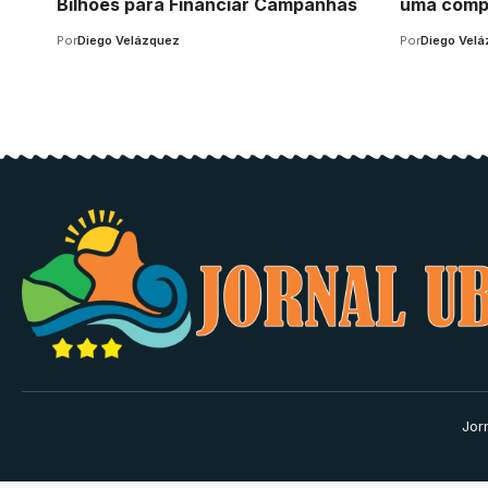
Bilhões para Financiar Campanhas
uma compar
Por
Diego Velázquez
Por
Diego Vel
Jor