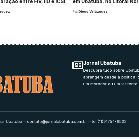
ação entre FIV, IIU e ICSI
em Ubatuba, no Litoral Nor
ázquez
Por
Diego Velázquez
Jornal Ubatuba
Descubra tudo sobre Ubatub
abrangem desde a política l
um morador ou um visitante,
nal Ubatuba –
contato@jornalubatuba.com.br
– tel.(11)91754-6532