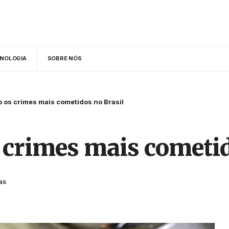
NOLOGIA
SOBRE NÓS
o os crimes mais cometidos no Brasil
s crimes mais cometid
as