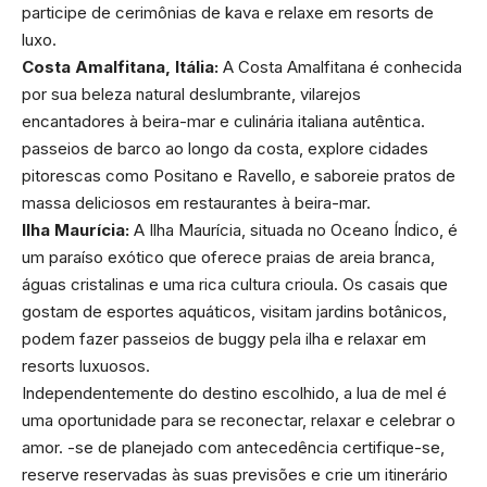
participe de cerimônias de kava e relaxe em resorts de
luxo.
Costa Amalfitana, Itália:
A Costa Amalfitana é conhecida
por sua beleza natural deslumbrante, vilarejos
encantadores à beira-mar e culinária italiana autêntica.
passeios de barco ao longo da costa, explore cidades
pitorescas como Positano e Ravello, e saboreie pratos de
massa deliciosos em restaurantes à beira-mar.
Ilha Maurícia:
A Ilha Maurícia, situada no Oceano Índico, é
um paraíso exótico que oferece praias de areia branca,
águas cristalinas e uma rica cultura crioula. Os casais que
gostam de esportes aquáticos, visitam jardins botânicos,
podem fazer passeios de buggy pela ilha e relaxar em
resorts luxuosos.
Independentemente do destino escolhido, a lua de mel é
uma oportunidade para se reconectar, relaxar e celebrar o
amor. -se de planejado com antecedência certifique-se,
reserve reservadas às suas previsões e crie um itinerário