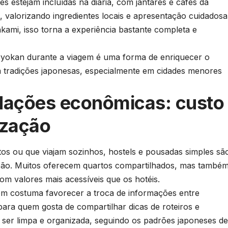
s estejam incluídas na diária, com jantares e cafés da
, valorizando ingredientes locais e apresentação cuidadosa
ami, isso torna a experiência bastante completa e
yokan durante a viagem é uma forma de enriquecer o
m tradições japonesas, especialmente em cidades menores
dações econômicas: custo
ização
tos ou que viajam sozinhos, hostels e pousadas simples sã
apão. Muitos oferecem quartos compartilhados, mas també
om valores mais acessíveis que os hotéis.
em costuma favorecer a troca de informações entre
 para quem gosta de compartilhar dicas de roteiros e
a ser limpa e organizada, seguindo os padrões japoneses de