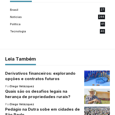
Brasil
27
Noticias
244
Politica
41
Tecnologia
40
Leia Também
Derivativos financeiros: explorando
opções e contratos futuros
Por
Diego Velázquez
Quais são os desafios legais na
herança de propriedades rurais?
Por
Diego Velázquez
Pedágio na Dutra sobe em cidades de
São Paulo