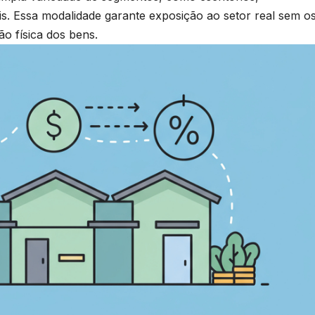
ais. Essa modalidade garante exposição ao setor real sem o
o física dos bens.