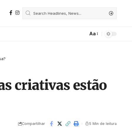
Aa
sa?
s criativas estão
Compartilhar
5 Min de leitura