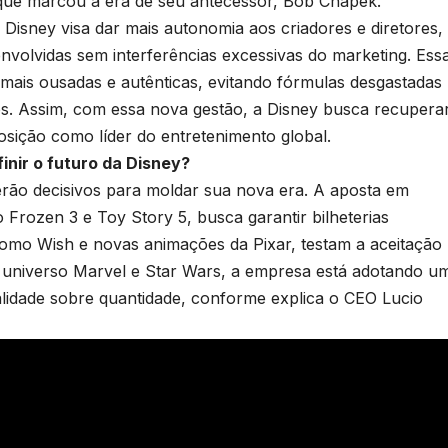
que marcou a era de seu antecessor, Bob Chapek.
 Disney visa dar mais autonomia aos criadores e diretores,
nvolvidas sem interferências excessivas do marketing. Ess
ais ousadas e autênticas, evitando fórmulas desgastadas
nos. Assim, com essa nova gestão, a Disney busca recupera
posição como líder do entretenimento global.
nir o futuro da Disney?
rão decisivos para moldar sua nova era. A aposta em
Frozen 3 e Toy Story 5, busca garantir bilheterias
 como Wish e novas animações da Pixar, testam a aceitação
No universo Marvel e Star Wars, a empresa está adotando u
alidade sobre quantidade, conforme explica o CEO Lucio