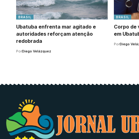
BRASIL
BRASIL
Ubatuba enfrenta mar agitado e
Corpo de 
autoridades reforçam atenção
em Ubatub
redobrada
Por
Diego Vel
Por
Diego Velázquez