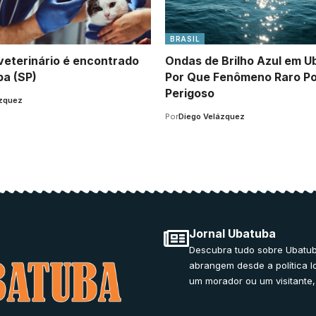
BRASIL
veterinário é encontrado
Ondas de Brilho Azul em U
a (SP)
Por Que Fenômeno Raro P
Perigoso
ázquez
Por
Diego Velázquez
Jornal Ubatuba
Descubra tudo sobre Ubatub
abrangem desde a política l
um morador ou um visitante,