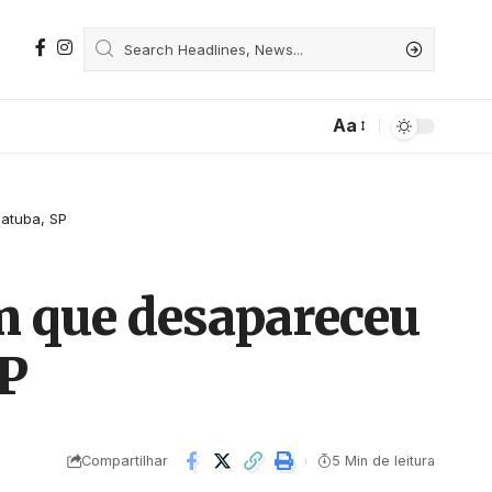
Aa
atuba, SP
 que desapareceu
SP
Compartilhar
5 Min de leitura