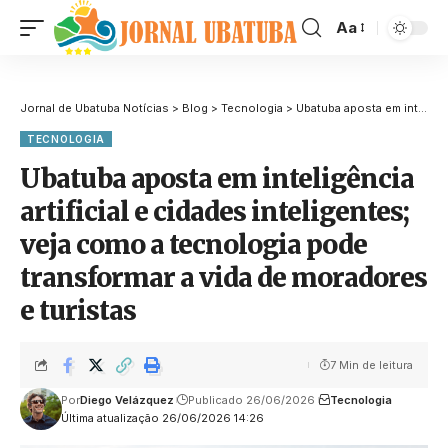
Aa
Jornal de Ubatuba Notícias
>
Blog
>
Tecnologia
>
Ubatuba aposta em inteligência artificial e cidades inteligentes; veja como a tecnologia pode transformar a vida de moradores e turistas
TECNOLOGIA
Ubatuba aposta em inteligência
artificial e cidades inteligentes;
veja como a tecnologia pode
transformar a vida de moradores
e turistas
7 Min de leitura
Por
Diego Velázquez
Publicado 26/06/2026
Tecnologia
Última atualização 26/06/2026 14:26