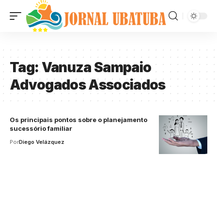
Tag:
Vanuza Sampaio
Advogados Associados
Os principais pontos sobre o planejamento
sucessório familiar
Por
Diego Velázquez
Your one-stop resource for
medical news and