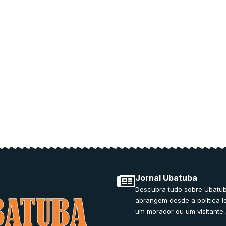
or medical
ducation.
Jornal Ubatuba
Descubra tudo sobre Ubatub
abrangem desde a política l
um morador ou um visitante,