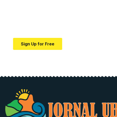
Your one-stop resource f
news and education.
Your one-stop resource for medical news and e
Sign Up for Free