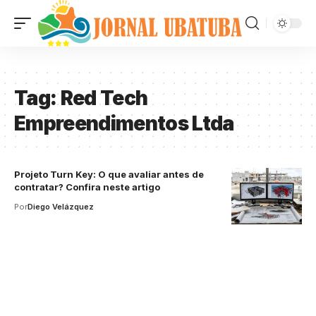
Tag:
Red Tech
Empreendimentos Ltda
Projeto Turn Key: O que avaliar antes de
contratar? Confira neste artigo
Por
Diego Velázquez
Your one-stop resource for
medical news and