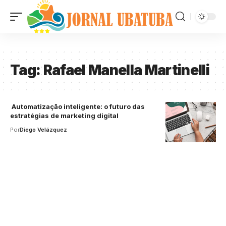
Tag:
Rafael Manella Martinelli
Automatização inteligente: o futuro das
estratégias de marketing digital
Por
Diego Velázquez
Your one-stop resource for
medical news and
education.