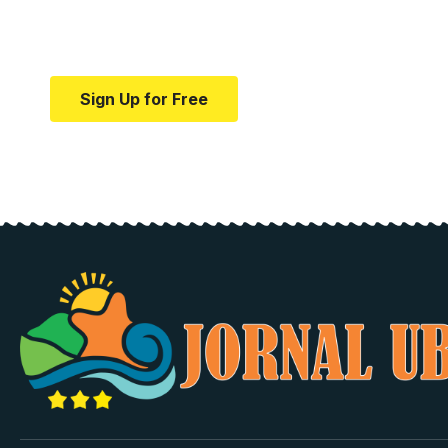
news and education.
Your one-stop resource for medical news and e
Sign Up for Free