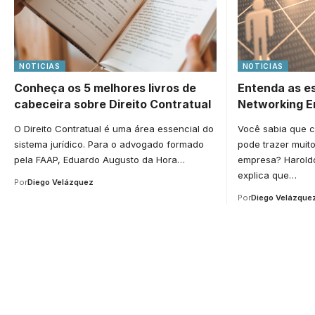
NOTICIAS
NOTICIAS
Conheça os 5 melhores livros de
Entenda as es
cabeceira sobre Direito Contratual
Networking E
O Direito Contratual é uma área essencial do
Você sabia que c
sistema jurídico. Para o advogado formado
pode trazer muit
pela FAAP, Eduardo Augusto da Hora…
empresa? Harold
explica que…
Por
Diego Velázquez
Por
Diego Velázque
Your one-stop resource f