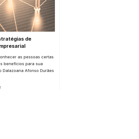
tratégias de
mpresarial
onhecer as pessoas certas
os benefícios para sua
o Dalazoana Afonso Durães
z
or medical