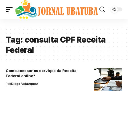
Tag:
consulta CPF Receita
Federal
Como acessar os serviços da Receita
Federal online?
Por
Diego Velázquez
Your one-stop resource for
medical news and