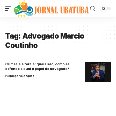
Tag:
Advogado Marcio
Coutinho
Crimes eleitorais: quais são, como se
defende e qual o papel do advogado?
Por
Diego Velázquez
Your one-stop resource for
medical news and