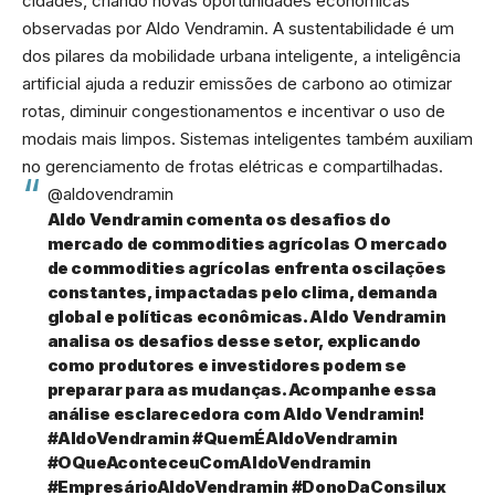
cidades, criando novas oportunidades econômicas
observadas por Aldo Vendramin. A sustentabilidade é um
dos pilares da mobilidade urbana inteligente, a inteligência
artificial ajuda a reduzir emissões de carbono ao otimizar
rotas, diminuir congestionamentos e incentivar o uso de
modais mais limpos. Sistemas inteligentes também auxiliam
no gerenciamento de frotas elétricas e compartilhadas.
@aldovendramin
Aldo Vendramin comenta os desafios do
mercado de commodities agrícolas O mercado
de commodities agrícolas enfrenta oscilações
constantes, impactadas pelo clima, demanda
global e políticas econômicas. Aldo Vendramin
analisa os desafios desse setor, explicando
como produtores e investidores podem se
preparar para as mudanças. Acompanhe essa
análise esclarecedora com Aldo Vendramin!
#AldoVendramin
#QuemÉAldoVendramin
#OQueAconteceuComAldoVendramin
#EmpresárioAldoVendramin
#DonoDaConsilux