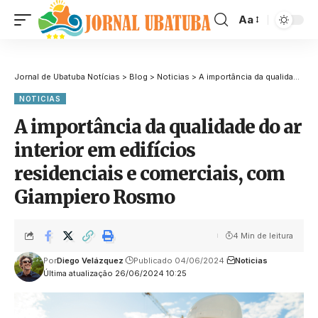
Aa
Jornal de Ubatuba Notícias
>
Blog
>
Noticias
>
A importância da qualidade do ar interior em edifícios residenciais e comerciais, com Giampiero Rosmo
NOTICIAS
A importância da qualidade do ar
interior em edifícios
residenciais e comerciais, com
Giampiero Rosmo
4 Min de leitura
Por
Diego Velázquez
Publicado 04/06/2024
Noticias
Última atualização 26/06/2024 10:25