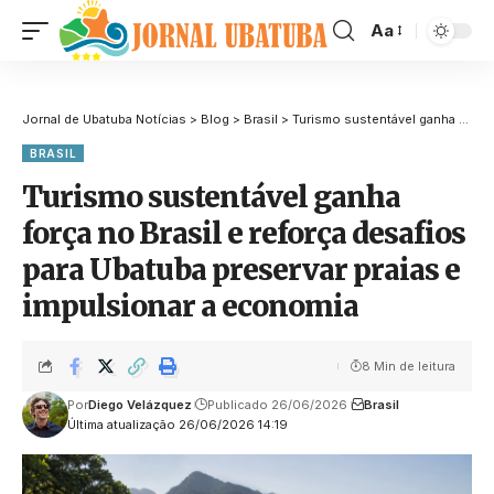
Aa
Jornal de Ubatuba Notícias
>
Blog
>
Brasil
>
Turismo sustentável ganha força no Brasil e reforça desafios para Ubatuba preservar praias e impulsionar a economia
BRASIL
Turismo sustentável ganha
força no Brasil e reforça desafios
para Ubatuba preservar praias e
impulsionar a economia
8 Min de leitura
Por
Diego Velázquez
Publicado 26/06/2026
Brasil
Última atualização 26/06/2026 14:19